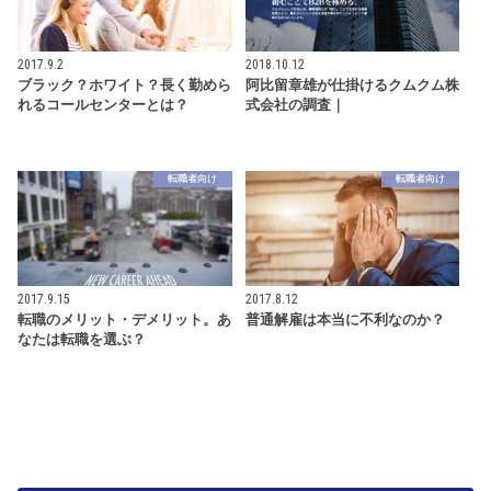
2017.9.2
2018.10.12
ブラック？ホワイト？長く勤めら
阿比留章雄が仕掛けるクムクム株
れるコールセンターとは？
式会社の調査｜
転職者向け
転職者向け
2017.9.15
2017.8.12
転職のメリット・デメリット。あ
普通解雇は本当に不利なのか？
なたは転職を選ぶ？