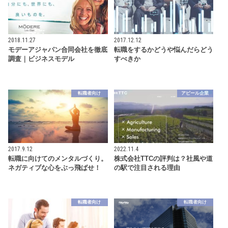
2018.11.27
2017.12.12
モデーアジャパン合同会社を徹底
転職をするかどうや悩んだらどう
調査｜ビジネスモデル
すべきか
転職者向け
アピール企業
2017.9.12
2022.11.4
転職に向けてのメンタルづくり。
株式会社TTCの評判は？社風や道
ネガティブな心をぶっ飛ばせ！
の駅で注目される理由
転職者向け
転職者向け