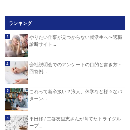
ランキング
やりたい仕事が見つからない就活生へ〜適職
診断サイト...
会社説明会でのアンケートの目的と書き方・
回答例...
これって新卒扱い？浪人、休学など様々なパ
ターン...
平田修 / 二谷友里恵さんが育てたトライグル
ープ...