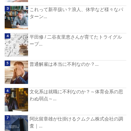
これって新卒扱い？浪人、休学など様々なパ
ターン...
平田修 / 二谷友里恵さんが育てたトライグル
ープ...
普通解雇は本当に不利なのか？...
文化系は就職に不利なのか？～体育会系の思
わぬ弱点～...
阿比留章雄が仕掛けるクムクム株式会社の調
査｜...