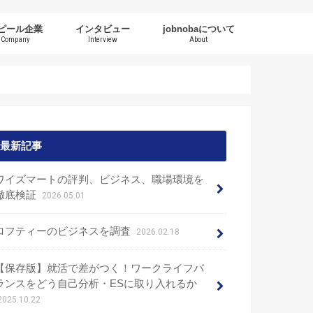
ピール企業
インタビュー
jobnobaについて
Company
Interview
About
最新記事
ワイズマートの評判、ビジネス、職場環境を
徹底検証
2026.05.01
ロフティーのビジネスを調査
2026.02.18
【保存版】就活で差がつく！ワークライフバ
ランスをどう自己分析・ESに取り入れるか
2025.10.22