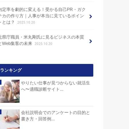
内定率を劇的に変える！受かる自己PR・ガク
チカの作り方｜人事が本当に見ているポイン
トとは？
2025.10.20
元県庁職員・米丸剛氏に見るビジネスの本質
とWeb集客の未来
2025.10.20
ランキング
やりたい仕事が見つからない就活生
へ〜適職診断サイト...
会社説明会でのアンケートの目的と
書き方・回答例...