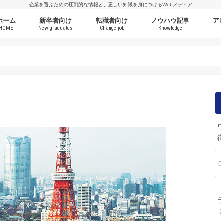
企業を選ぶための圧倒的な情報と、正しい知識を身につけるWebメディア
ホーム
新卒者向け
転職者向け
ノウハウ記事
ア
HOME
New graduates
Change job
Knowledge