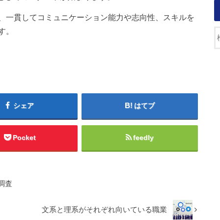
、一貫してコミュニケーション能力や志向性、スキルを
す。
シェア
はてブ
Pocket
feedly
調査
文系と理系がそれぞれ向いている職業