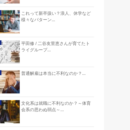
これって新卒扱い？浪人、休学など
様々なパターン...
平田修 / 二谷友里恵さんが育てたト
ライグループ...
普通解雇は本当に不利なのか？...
文化系は就職に不利なのか？～体育
会系の思わぬ弱点～...