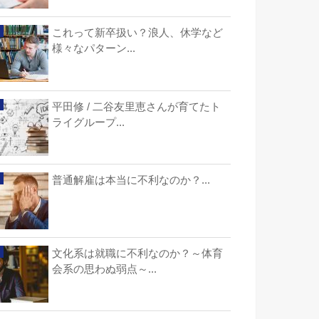
これって新卒扱い？浪人、休学など
様々なパターン...
平田修 / 二谷友里恵さんが育てたト
ライグループ...
普通解雇は本当に不利なのか？...
文化系は就職に不利なのか？～体育
会系の思わぬ弱点～...