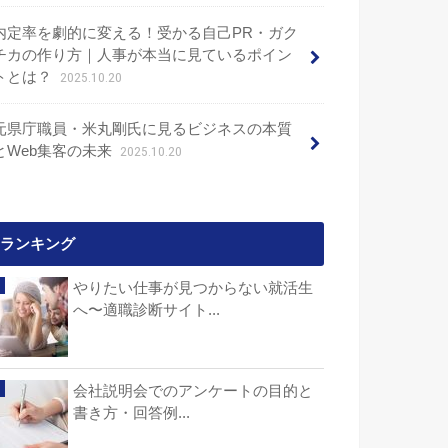
内定率を劇的に変える！受かる自己PR・ガク
チカの作り方｜人事が本当に見ているポイン
トとは？
2025.10.20
元県庁職員・米丸剛氏に見るビジネスの本質
とWeb集客の未来
2025.10.20
ランキング
やりたい仕事が見つからない就活生
へ〜適職診断サイト...
会社説明会でのアンケートの目的と
書き方・回答例...