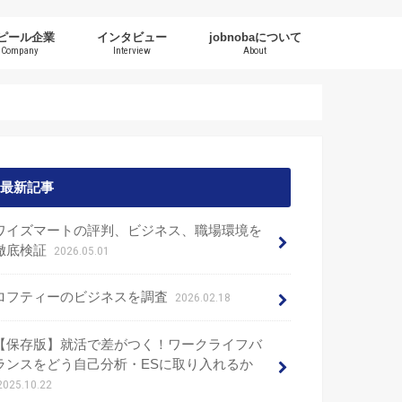
ピール企業
インタビュー
jobnobaについて
Company
Interview
About
最新記事
ワイズマートの評判、ビジネス、職場環境を
徹底検証
2026.05.01
ロフティーのビジネスを調査
2026.02.18
【保存版】就活で差がつく！ワークライフバ
ランスをどう自己分析・ESに取り入れるか
2025.10.22