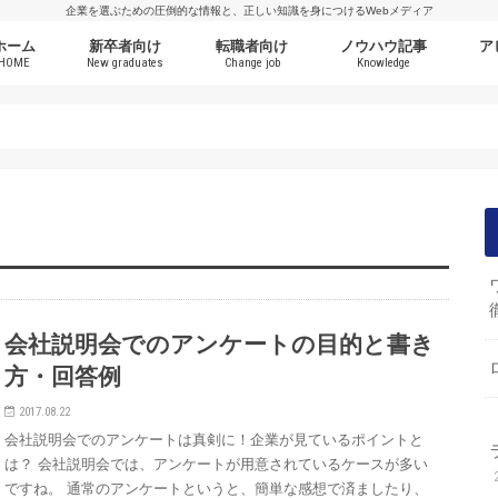
企業を選ぶための圧倒的な情報と、正しい知識を身につけるWebメディア
ホーム
新卒者向け
転職者向け
ノウハウ記事
ア
HOME
New graduates
Change job
Knowledge
会社説明会でのアンケートの目的と書き
方・回答例
2017.08.22
会社説明会でのアンケートは真剣に！企業が見ているポイントと
は？ 会社説明会では、アンケートが用意されているケースが多い
ですね。 通常のアンケートというと、簡単な感想で済ましたり、